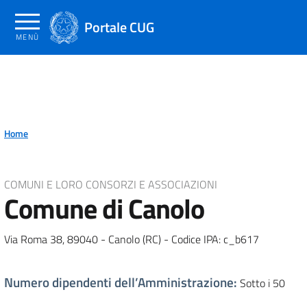
Salta
al
Portale CUG
MENÙ
contenuto
principale
Home
COMUNI E LORO CONSORZI E ASSOCIAZIONI
Comune di Canolo
Via Roma 38, 89040 - Canolo (RC) - Codice IPA: c_b617
Numero dipendenti dell’Amministrazione
:
Sotto i 50