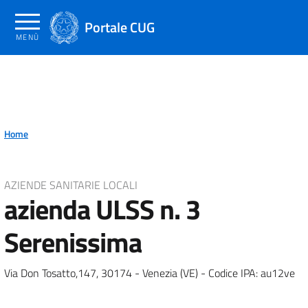
Salta
al
Portale CUG
MENÙ
contenuto
principale
Home
AZIENDE SANITARIE LOCALI
azienda ULSS n. 3
Serenissima
Via Don Tosatto,147, 30174 - Venezia (VE) - Codice IPA: au12ve