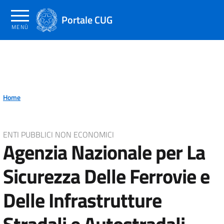
Salta
al
Portale CUG
MENÙ
contenuto
principale
Home
ENTI PUBBLICI NON ECONOMICI
Agenzia Nazionale per La
Sicurezza Delle Ferrovie e
Delle Infrastrutture