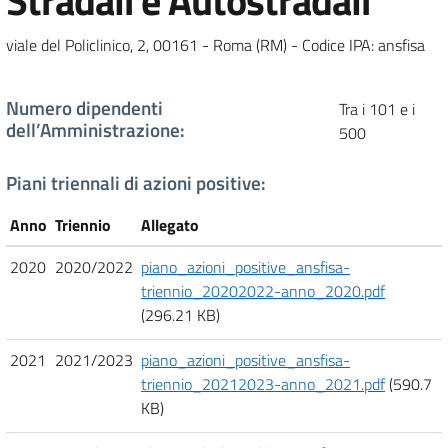
Stradali e Autostradali
viale del Policlinico, 2, 00161 - Roma (RM) - Codice IPA: ansfisa
Numero dipendenti
Tra i 101 e i
dell’Amministrazione
:
500
Piani triennali di azioni positive:
Anno
Triennio
Allegato
2020
2020/2022
piano_azioni_positive_ansfisa-
triennio_20202022-anno_2020.pdf
(296.21 KB)
2021
2021/2023
piano_azioni_positive_ansfisa-
triennio_20212023-anno_2021.pdf
(590.7
KB)