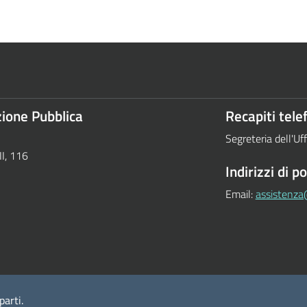
ione Pubblica
Recapiti telef
Segreteria dell'Uf
II, 116
Indirizzi di p
Email:
assistenza
parti.