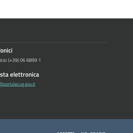
onici
ficio: (+39) 06 6899 1
osta elettronica
@portalecug.gov.it