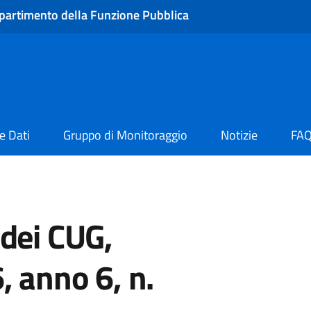
partimento della Funzione Pubblica
e Dati
Gruppo di Monitoraggio
Notizie
FA
dei CUG,
 anno 6, n.