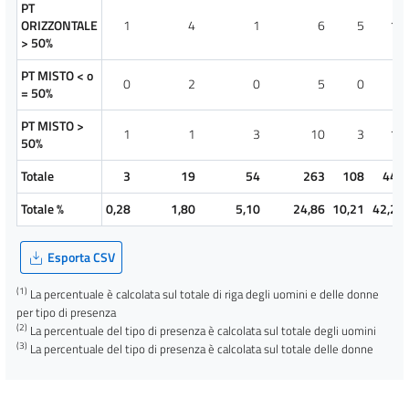
PT
ORIZZONTALE
1
4
1
6
5
17
> 50%
PT MISTO < o
0
2
0
5
0
7
= 50%
PT MISTO >
1
1
3
10
3
18
50%
Totale
3
19
54
263
108
447
Totale %
0,28
1,80
5,10
24,86
10,21
42,25
Esporta CSV
(1)
La percentuale è calcolata sul totale di riga degli uomini e delle donne
per tipo di presenza
(2)
La percentuale del tipo di presenza è calcolata sul totale degli uomini
(3)
La percentuale del tipo di presenza è calcolata sul totale delle donne