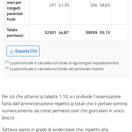
orari per
251
41,35
356
58,65
congedi
parentali
fruiti
Totale
32501
44,87
39939
55,13
72
permessi
Esporta CSV
(1)
La percentuale è calcolata sul totale di riga (singolo inquadramento)
(2)
La percentuale è calcolata sul totale del personale inserito
Per ciò che attiene la tabella 1.10, si condivide l'osservazione
fatta dall'amministrazione rispetto ai totali che il portale somma
numericamente sia come permessi orari che giornalieri in unico
blocco.
Tuttavia siamo in grado di evidenziare che, rispetto alla