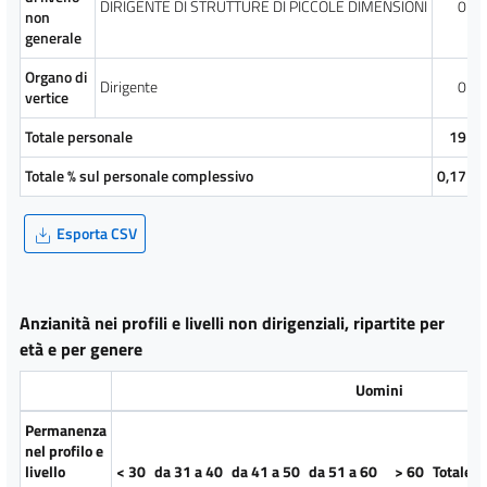
DIRIGENTE DI STRUTTURE DI PICCOLE DIMENSIONI
0
non
generale
Organo di
Dirigente
0
vertice
Totale personale
19
Totale % sul personale complessivo
0,17
Esporta CSV
Anzianità nei profili e livelli non dirigenziali, ripartite per
età e per genere
Uomini
Permanenza
nel profilo e
livello
< 30
da 31 a 40
da 41 a 50
da 51 a 60
> 60
Totale