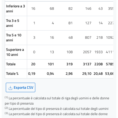
Inferiore a 3
16
68
82
146
43
355
anni
Tra 3 e 5
1
4
81
127
14
227
anni
Tra 5 e 10
3
16
48
807
218
1092
anni
Superiore a
0
13
108
2057
1933
4111
10 anni
Totale
20
101
319
3137
2208
5785
Totale %
0,19
0,94
2,96
29,10
20,48
53,66
Esporta CSV
(1)
La percentuale è calcolata sul totale di riga degli uomini e delle donne
per tipo di presenza
(2)
La percentuale del tipo di presenza è calcolata sul totale degli uomini
(3)
La percentuale del tipo di presenza è calcolata sul totale delle donne