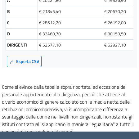
A
€
20221,80
€
19326,90
B
€
21845,40
€
20670,20
C
€
28612,20
€
26192,00
D
€
33460,70
€
30150,50
DIRIGENTI
€
52577,10
€
52927,10
Esporta CSV
Come si evince dalla tabella sopra riportata, ad eccezione del
personale appartenente alla dirigenza, per ciò che attiene al
divario economico di genere calcolato con la media netta delle
retribuzioni omnicomprensiva, vi è un'importante differenza a
svantaggio delle donne nei livelli non dirigenziali, nonostante gli
istituti contrattuali si applicano in maniera "egualitaria" a tutto il
personale a prescindere dal genere.