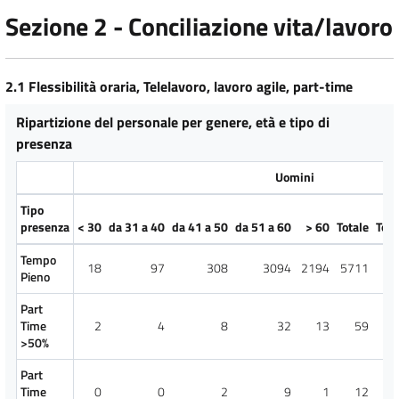
Sezione 2 - Conciliazione vita/lavoro
2.1 Flessibilità oraria, Telelavoro, lavoro agile, part-time
Ripartizione del personale per genere, età e tipo di
presenza
Uomini
Tipo
presenza
< 30
da 31 a 40
da 41 a 50
da 51 a 60
> 60
Totale
Tota
Tempo
18
97
308
3094
2194
5711
Pieno
Part
Time
2
4
8
32
13
59
>50%
Part
Time
0
0
2
9
1
12