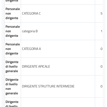
dirigente
Personale
non
CATEGORIA C
5
dirigente
Personale
non
categoria B
1
dirigente
Personale
non
CATEGORIA A
0
dirigente
Dirigente
di livello
DIRIGENTE APICALE
0
generale
Dirigente
di livello
DIRIGENTE STRUTTURE INTERMEDIE
0
non
generale
Dirigente
di livello