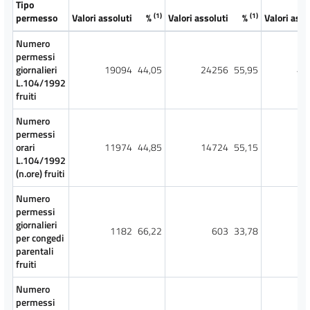
Tipo
(1)
(1)
permesso
Valori assoluti
%
Valori assoluti
%
Valori asso
Numero
permessi
giornalieri
19094
44,05
24256
55,95
43
L.104/1992
fruiti
Numero
permessi
orari
11974
44,85
14724
55,15
26
L.104/1992
(n.ore) fruiti
Numero
permessi
giornalieri
1182
66,22
603
33,78
1
per congedi
parentali
fruiti
Numero
permessi