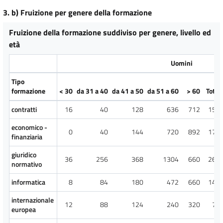
3. b) Fruizione per genere della formazione
Fruizione della formazione suddiviso per genere, livello ed
età
Uomini
Tipo
formazione
< 30
da 31 a 40
da 41 a 50
da 51 a 60
> 60
Total
contratti
16
40
128
636
712
153
economico -
0
40
144
720
892
179
finanziaria
giuridico
36
256
368
1304
660
262
normativo
informatica
8
84
180
472
660
140
internazionale
12
88
124
240
320
78
europea