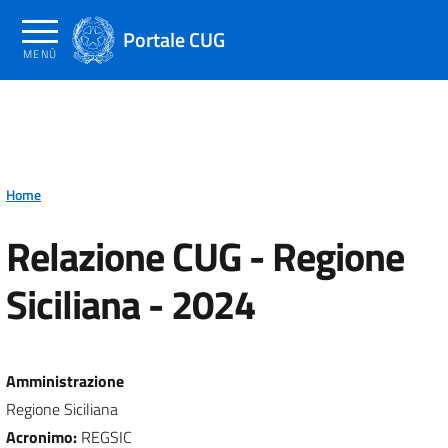
Salta
al
Portale CUG
MENÙ
contenuto
principale
Home
Relazione CUG - Regione
Siciliana - 2024
Amministrazione
Regione Siciliana
Acronimo
:
REGSIC