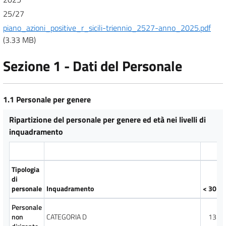
25/27
piano_azioni_positive_r_sicili-triennio_2527-anno_2025.pdf
(3.33 MB)
Sezione 1 - Dati del Personale
1.1 Personale per genere
Ripartizione del personale per genere ed età nei livelli di
inquadramento
Tipologia
di
personale
Inquadramento
< 30
d
Personale
non
CATEGORIA D
13