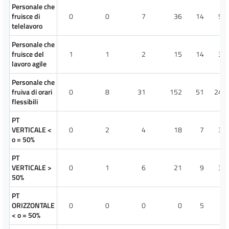
Personale che
fruisce di
0
0
7
36
14
57
telelavoro
Personale che
fruisce del
1
1
2
15
14
33
lavoro agile
Personale che
fruiva di orari
0
8
31
152
51
242
flessibili
PT
VERTICALE <
0
2
4
18
7
31
o = 50%
PT
VERTICALE >
0
1
6
21
9
37
50%
PT
ORIZZONTALE
0
0
0
0
5
5
< o = 50%