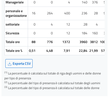
Manageriale
0
0
4
140
376
52
personale e
16
264
400
236
28
94
organizzazione
settoriale
0
4
12
28
4
4
Sicurezza
0
0
12
184
160
35
Totale ore
88
776
1372
3960
3812
1000
Totale ore %
0,51
4,48
7,91
22,84
21,99
57,7
Esporta CSV
(1)
La percentuale è calcolata sul totale di riga degli uomini e delle donne
per tipo di presenza
(2)
La percentuale del tipo di presenza è calcolata sul totale degli uomini
(3)
La percentuale del tipo di presenza è calcolata sul totale delle donne