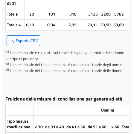
≤50%
Totale
20
101
318
3135
2208
5782
Totale %
0,19
0,94
2,95
29,11
20,50
53,69
Esporta CSV
(1)
La percentuale è calcolata sul totale di riga degli uomini e delle donne
per tipo di presenza
(2)
La percentuale del tipo di presenza è calcolata sul totale degli uomini
(3)
La percentuale del tipo di presenza è calcolata sul totale delle donne
Fruizione delle misure di conciliazione per genere ed età
Uomini
Tipo misura
conciliazione
< 30
da 31 a 40
da 41 a 50
da 51 a 60
> 60
Totale