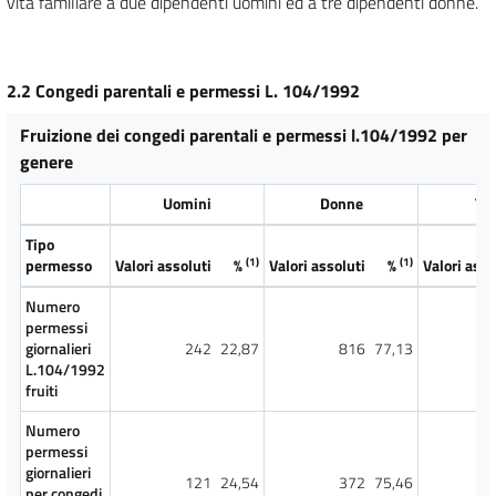
vita familiare a due dipendenti uomini ed a tre dipendenti donne.
2.2 Congedi parentali e permessi L. 104/1992
Fruizione dei congedi parentali e permessi l.104/1992 per
genere
Uomini
Donne
Tot
Tipo
(1)
(1)
permesso
Valori assoluti
%
Valori assoluti
%
Valori asso
Numero
permessi
giornalieri
242
22,87
816
77,13
1
L.104/1992
fruiti
Numero
permessi
giornalieri
121
24,54
372
75,46
per congedi