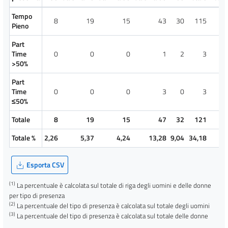
Tempo
8
19
15
43
30
115
3
Pieno
Part
Time
0
0
0
1
2
3
1
>50%
Part
Time
0
0
0
3
0
3
4
≤50%
Totale
8
19
15
47
32
121
Totale %
2,26
5,37
4,24
13,28
9,04
34,18
Esporta CSV
(1)
La percentuale è calcolata sul totale di riga degli uomini e delle donne
per tipo di presenza
(2)
La percentuale del tipo di presenza è calcolata sul totale degli uomini
(3)
La percentuale del tipo di presenza è calcolata sul totale delle donne