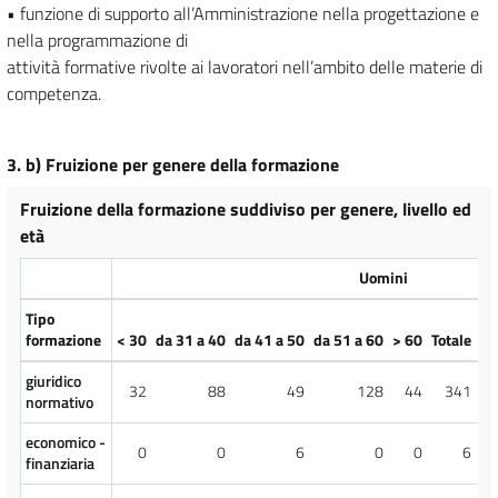
• funzione di supporto all’Amministrazione nella progettazione e
nella programmazione di
attività formative rivolte ai lavoratori nell’ambito delle materie di
competenza.
3. b) Fruizione per genere della formazione
Fruizione della formazione suddiviso per genere, livello ed
età
Uomini
Tipo
formazione
< 30
da 31 a 40
da 41 a 50
da 51 a 60
> 60
Totale
To
giuridico
32
88
49
128
44
341
normativo
economico -
0
0
6
0
0
6
finanziaria