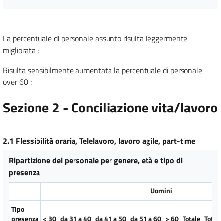
La percentuale di personale assunto risulta leggermente
migliorata ;
Risulta sensibilmente aumentata la percentuale di personale
over 60 ;
Sezione 2 - Conciliazione vita/lavoro
2.1 Flessibilità oraria, Telelavoro, lavoro agile, part-time
Ripartizione del personale per genere, età e tipo di
presenza
Uomini
Tipo
presenza
< 30
da 31 a 40
da 41 a 50
da 51 a 60
> 60
Totale
Total