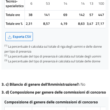
Tecnico-
6
53
14
14
13
100
specialistico
Totale ore
38
141
69
142
57
447
Totale ore %
2,31
8,57
4,19
8,63
3,47
27,17
Esporta CSV
(1)
La percentuale è calcolata sul totale di riga degli uomini e delle donne
per tipo di presenza
(2)
La percentuale del tipo di presenza è calcolata sul totale degli uomini
(3)
La percentuale del tipo di presenza è calcolata sul totale delle donne
3. c) Bilancio di genere dell’Amministrazione?
:
No
3. d) Composizione per genere delle commissioni di concorso
Composizione di genere delle commissioni di concorso