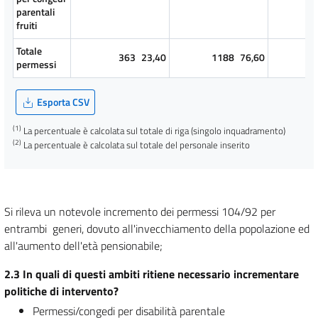
parentali
fruiti
Totale
363
23,40
1188
76,60
1
permessi
Esporta CSV
(1)
La percentuale è calcolata sul totale di riga (singolo inquadramento)
(2)
La percentuale è calcolata sul totale del personale inserito
Si rileva un notevole incremento dei permessi 104/92 per
entrambi generi, dovuto all'invecchiamento della popolazione ed
all'aumento dell'età pensionabile;
2.3 In quali di questi ambiti ritiene necessario incrementare
politiche di intervento?
Permessi/congedi per disabilità parentale