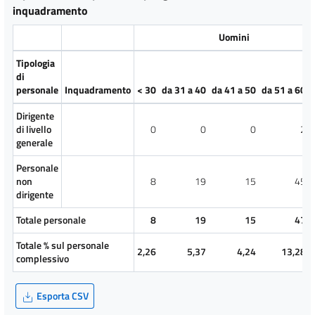
inquadramento
Uomini
Tipologia
di
personale
Inquadramento
< 30
da 31 a 40
da 41 a 50
da 51 a 60
Dirigente
di livello
0
0
0
2
generale
Personale
non
8
19
15
45
dirigente
Totale personale
8
19
15
47
Totale % sul personale
2,26
5,37
4,24
13,28
complessivo
Esporta CSV