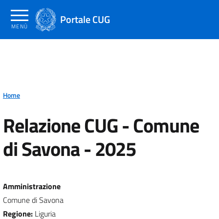
Salta
al
Portale CUG
MENÙ
contenuto
principale
Home
Relazione CUG - Comune
di Savona - 2025
Amministrazione
Comune di Savona
Regione
:
Liguria