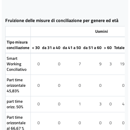
Fruizione delle misure di conciliazione per genere ed età
Uomini
Tipo misura
conciliazione
< 30
da 31 a 40
da 41 a 50
da 51 a 60
> 60
Totale
T
Smart
Working
0
0
7
9
3
19
Conciliativo
Part time
orizzontale
0
0
0
0
0
45,83%
part time
0
0
1
3
0
4
orizz. 50%
Part time
orizzontale
0
0
0
0
0
0
al 66,67 %