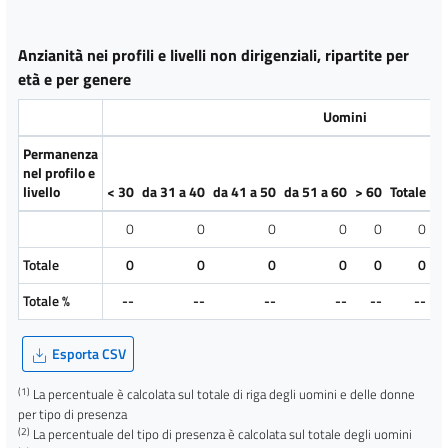
Anzianità nei profili e livelli non dirigenziali, ripartite per
età e per genere
Uomini
Permanenza
nel profilo e
livello
< 30
da 31 a 40
da 41 a 50
da 51 a 60
> 60
Totale
To
0
0
0
0
0
0
Totale
0
0
0
0
0
0
Totale %
--
--
--
--
--
--
Esporta CSV
(1)
La percentuale è calcolata sul totale di riga degli uomini e delle donne
per tipo di presenza
(2)
La percentuale del tipo di presenza è calcolata sul totale degli uomini