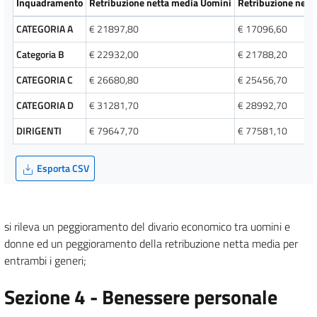
Inquadramento
Retribuzione netta media Uomini
Retribuzione nett
CATEGORIA A
€
21897,80
€
17096,60
Categoria B
€
22932,00
€
21788,20
CATEGORIA C
€
26680,80
€
25456,70
CATEGORIA D
€
31281,70
€
28992,70
DIRIGENTI
€
79647,70
€
77581,10
Esporta CSV
si rileva un peggioramento del divario economico tra uomini e
donne ed un peggioramento della retribuzione netta media per
entrambi i generi;
Sezione 4 - Benessere personale