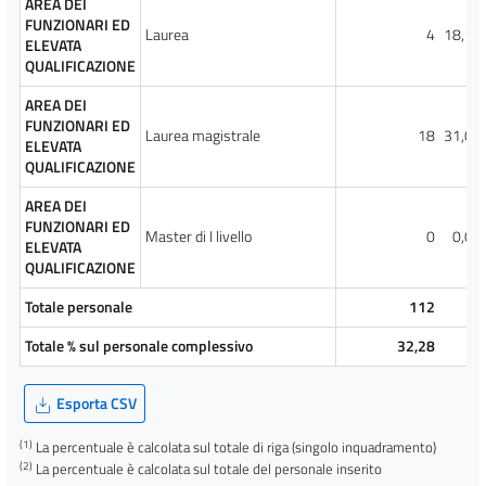
AREA DEI
FUNZIONARI ED
Laurea
4
18,18
ELEVATA
QUALIFICAZIONE
AREA DEI
FUNZIONARI ED
Laurea magistrale
18
31,03
ELEVATA
QUALIFICAZIONE
AREA DEI
FUNZIONARI ED
Master di I livello
0
0,00
ELEVATA
QUALIFICAZIONE
Totale personale
112
Totale % sul personale complessivo
32,28
Esporta CSV
(1)
La percentuale è calcolata sul totale di riga (singolo inquadramento)
(2)
La percentuale è calcolata sul totale del personale inserito