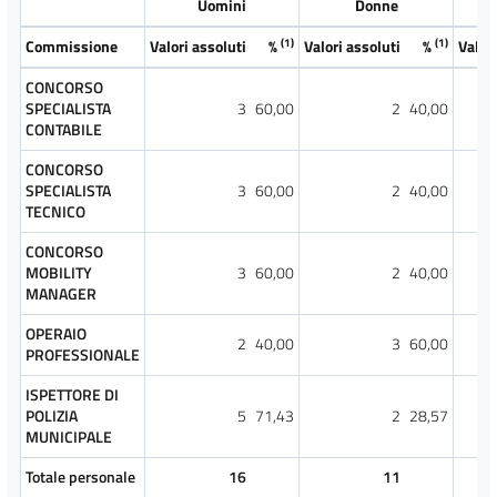
Uomini
Donne
(1)
(1)
Commissione
Valori assoluti
%
Valori assoluti
%
Valori
CONCORSO
SPECIALISTA
3
60,00
2
40,00
CONTABILE
CONCORSO
SPECIALISTA
3
60,00
2
40,00
TECNICO
CONCORSO
MOBILITY
3
60,00
2
40,00
MANAGER
OPERAIO
2
40,00
3
60,00
PROFESSIONALE
ISPETTORE DI
POLIZIA
5
71,43
2
28,57
MUNICIPALE
Totale personale
16
11