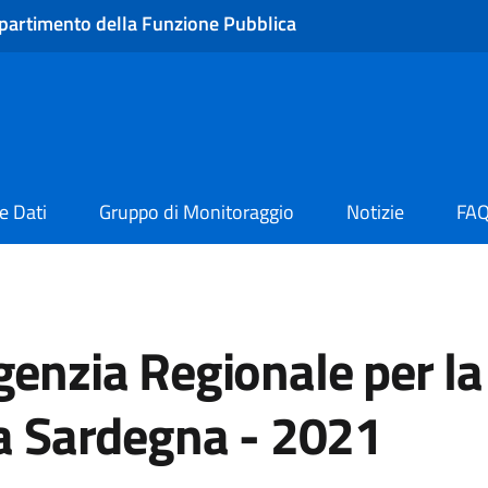
partimento della Funzione Pubblica
e Dati
Gruppo di Monitoraggio
Notizie
FA
genzia Regionale per la
la Sardegna - 2021