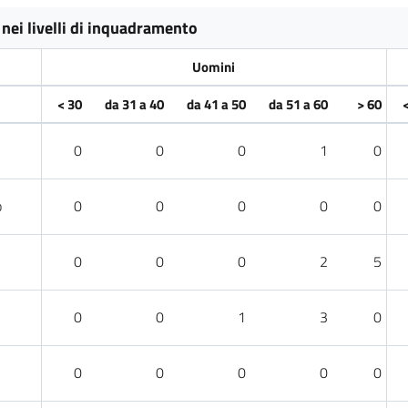
nei livelli di inquadramento
Uomini
< 30
da 31 a 40
da 41 a 50
da 51 a 60
> 60
0
0
0
1
0
o
0
0
0
0
0
0
0
0
2
5
0
0
1
3
0
0
0
0
0
0