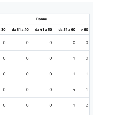
Donne
< 30
da 31 a 40
da 41 a 50
da 51 a 60
> 60
0
0
0
0
0
0
0
0
1
0
0
0
0
1
1
0
0
0
4
1
0
0
0
1
2