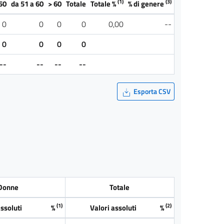
(1)
(3)
50
da 51 a 60
> 60
Totale
Totale %
% di genere
0
0
0
0
0,00
--
0
0
0
0
--
--
--
--
Esporta CSV
Donne
Totale
(1)
(2)
assoluti
%
Valori assoluti
%