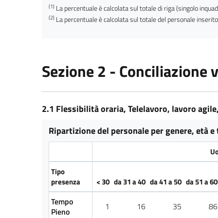
(1)
La percentuale è calcolata sul totale di riga (singolo inqu
(2)
La percentuale è calcolata sul totale del personale inserito
Sezione 2 - Conciliazione 
2.1 Flessibilità oraria, Telelavoro, lavoro agil
Ripartizione del personale per genere, età e 
Uo
Tipo
presenza
< 30
da 31 a 40
da 41 a 50
da 51 a 60
Tempo
1
16
35
86
Pieno