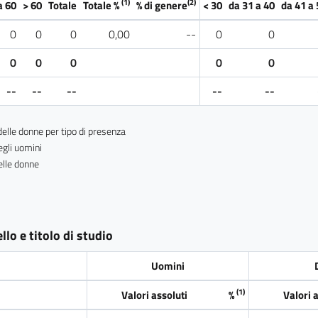
(1)
(2)
a 60
> 60
Totale
Totale %
% di genere
< 30
da 31 a 40
da 41 a 
0
0
0
0,00
--
0
0
0
0
0
0
0
--
--
--
--
--
delle donne per tipo di presenza
egli uomini
elle donne
lo e titolo di studio
Uomini
(1)
Valori assoluti
%
Valori 