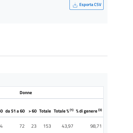
Esporta CSV
Donne
(1)
(3)
50
da 51 a 60
> 60
Totale
Totale %
% di genere
4
72
23
153
43,97
98,71