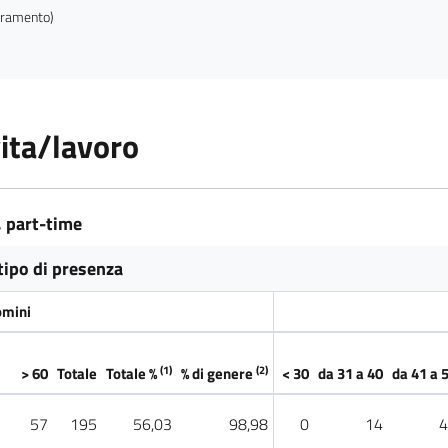
adramento)
vita/lavoro
e, part-time
tipo di presenza
mini
(1)
(2)
> 60
Totale
Totale %
% di genere
< 30
da 31 a 40
da 41 a 
57
195
56,03
98,98
0
14
4