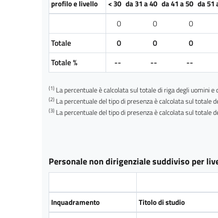
profilo e livello
< 30
da 31 a 40
da 41 a 50
da 51 
0
0
0
Totale
0
0
0
Totale %
--
--
--
(1)
La percentuale è calcolata sul totale di riga degli uomini e 
(2)
La percentuale del tipo di presenza è calcolata sul totale d
(3)
La percentuale del tipo di presenza è calcolata sul totale d
Personale non dirigenziale suddiviso per livel
Inquadramento
Titolo di studio