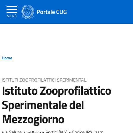
Salta
al
Portale CUG
MENÙ
contenuto
principale
Home
ISTITUTI ZOOPROFILATTICI SPERIMENTALI
Istituto Zooprofilattico
Sperimentale del
Mezzogiorno
Via Salute 2, 80055 - Portici (NA) - Codice IPA: izsm