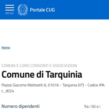
Salta
al
Portale CUG
MENÙ
contenuto
principale
Home
COMUNI E LORO CONSORZI E ASSOCIAZIONI
Comune di Tarquinia
Piazza Giacomo Matteotti 6, 01016 - Tarquinia (VT) - Codice IPA:
c_d024
Numero dipendenti
Tra i 50 e i