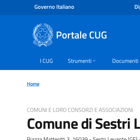
Salta
Governo Italiano
Di
al
contenuto
principale
Portale CUG
I CUG
Strumenti
Documenti 
Home
COMUNI E LORO CONSORZI E ASSOCIAZIONI
Comune di Sestri 
Piazza Matteotti 3, 16039 - Sestri Levante (GE) 