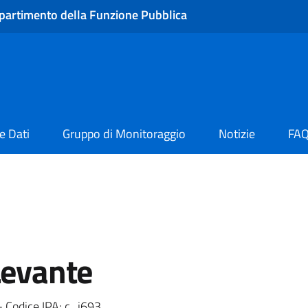
partimento della Funzione Pubblica
e Dati
Gruppo di Monitoraggio
Notizie
FA
Levante
- Codice IPA: c_i693