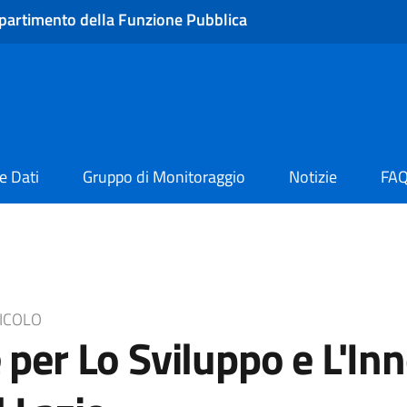
partimento della Funzione Pubblica
e Dati
Gruppo di Monitoraggio
Notizie
FA
RICOLO
per Lo Sviluppo e L'In