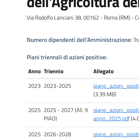
dell'Agricoltura de
Via Rodolfo Lanciani 38, 00162 - Roma (RM) - Co
Numero dipendenti dell’Amministrazione
:
Tr
Piani triennali di azioni positive:
Anno
Triennio
Allegato
2023
2023-2025
piano_azioni_posi
(3.39 MB)
2025
2025 - 2027 (All. 9
piano_azioni_posit
PIAO)
anno_2025.pdf
(4.
2025
2026-2028
piano_azioni_posi