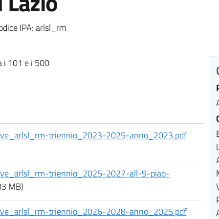
l Lazio
dice IPA: arlsl_rm
a i 101 e i 500
tive_arlsl_rm-triennio_2023-2025-anno_2023.pdf
ive_arlsl_rm-triennio_2025-2027-all-9-piao-
03 MB)
tive_arlsl_rm-triennio_2026-2028-anno_2025.pdf