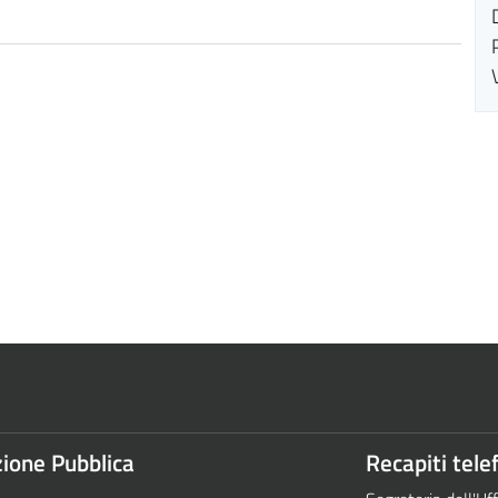
ione Pubblica
Recapiti telef